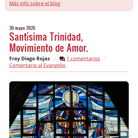
Más info sobre el blog
30 mayo 2026
Santísima Trinidad,
Movimiento de Amor.
Fray Diego Rojas
/
1 comentarios
/
Comentario al Evangelio