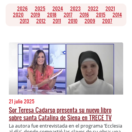
2026
2025
2024
2023
2022
2021
2020
2019
2018
2017
2016
2015
2014
2013
2012
2011
2010
2009
2007
21 julio 2025
Sor Teresa Cadarso presenta su nuevo libro
sobre santa Catalina de Siena en TRECE TV
La autora fue entrevistada en el programa ‘Ecclesia
al día’, donde compartió las claves de su obra: una